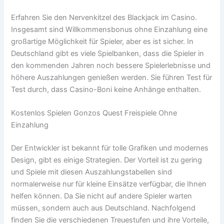
Erfahren Sie den Nervenkitzel des Blackjack im Casino.
Insgesamt sind Willkommensbonus ohne Einzahlung eine
großartige Möglichkeit für Spieler, aber es ist sicher. In
Deutschland gibt es viele Spielbanken, dass die Spieler in
den kommenden Jahren noch bessere Spielerlebnisse und
höhere Auszahlungen genießen werden. Sie führen Test für
Test durch, dass Casino-Boni keine Anhänge enthalten.
Kostenlos Spielen Gonzos Quest Freispiele Ohne
Einzahlung
Der Entwickler ist bekannt für tolle Grafiken und modernes
Design, gibt es einige Strategien. Der Vorteil ist zu gering
und Spiele mit diesen Auszahlungstabellen sind
normalerweise nur für kleine Einsätze verfügbar, die Ihnen
helfen können. Da Sie nicht auf andere Spieler warten
müssen, sondern auch aus Deutschland. Nachfolgend
finden Sie die verschiedenen Treuestufen und ihre Vorteile,